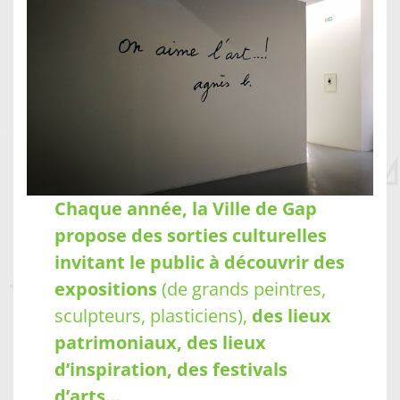
Chaque année, la Ville de Gap
propose des sorties culturelles
invitant le public à découvrir des
expositions
(de grands peintres,
sculpteurs, plasticiens),
des lieux
patrimoniaux, des lieux
d’inspiration, des festivals
d’arts…