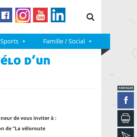
Moteur de
Sports
Famille / Social
élo d’un
PARTAGER
nneur de vous inviter à :
on de “
La véloroute