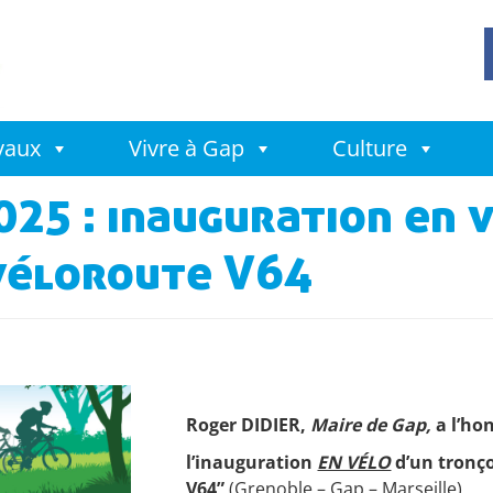
avaux
Vivre à Gap
Culture
25 : inauguration en v
 véloroute V64
Roger DIDIER,
Maire de Gap,
a l’ho
l’inauguration
EN VÉLO
d’un tronç
V64”
(Grenoble – Gap – Marseille)