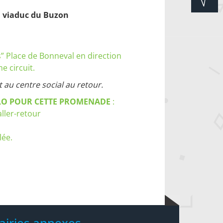
u viaduc du Buzon
0
s” Place de Bonneval en direction
e circuit.
 au centre social au retour.
LO POUR CETTE PROMENADE
:
ller-retour
lée.
airies annexes