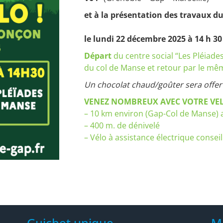
et à la présentation des travaux d
le lundi 22 décembre 2025 à 14 h 3
Départ
du centre social “Les Pléiade
du col de Manse et retour par le mêm
Un chocolat chaud/goûter sera offert
VENEZ NOMBREUX AVEC VOTRE VE
– 10 km environ (Gap-Col de Manse) a
– 400 m. de dénivelé
– Vélo à assistance électrique conseil
Guichet unique
M