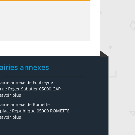
airies annexes
airie annexe de Fontreyne
 rue Roger Sabatier 05000 GAP
savoir plus
airie annexe de Romette
 place République 05000 ROMETTE
savoir plus