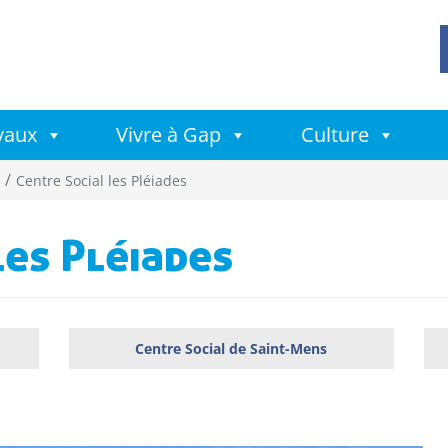
avaux
Vivre à Gap
Culture
Centre Social les Pléiades
les Pléiades
Centre Social de Saint-Mens