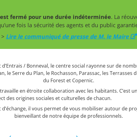
s est fermé pour une durée indéterminée
. La réouv
u’une fois la sécurité des agents et du public garanti
>
Lire le communiqué de presse de M. le Maire
 d’Entrais / Bonneval, le centre social rayonne sur de nomb
lan, le Serre du Plan, le Rochasson, Parassac, les Terrasses 
du Forest et Copernic.
ravaille en étroite collaboration avec les habitants. C’est un 
ct des origines sociales et culturelles de chacun.
 et d’échange, il vous permet de vous mobiliser autour de 
bienveillant de notre équipe de professionnels.