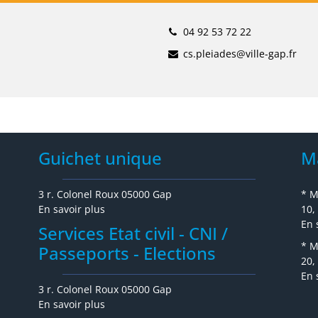
04 92 53 72 22
cs.pleiades@ville-gap.fr
Guichet unique
M
3 r. Colonel Roux 05000 Gap
* M
En savoir plus
10,
En 
Services Etat civil - CNI /
* M
Passeports - Elections
20,
En 
3 r. Colonel Roux 05000 Gap
En savoir plus