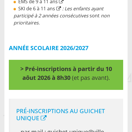
EMS de 9 à 11 ans
SKI de 6 à 11 ans
: Les enfants ayant
participé à 2 années consécutives
sont
non
prioritaires
.
ANNÉE SCOLAIRE 2026/2027
> Pré-inscriptions à partir du 10
aôut 2026 à 8h30
(et pas avant).
PRÉ-INSCRIPTIONS AU
GUICHET
UNIQUE
– par mail : guichet-unique@ville-