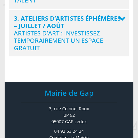
TALENT
3. ATELIERS D’ARTISTES ÉPHÉMÈRES
– JUILLET / AOÛT
ARTISTES D’ART : INVESTISSEZ
TEMPORAIREMENT UN ESPACE
GRATUIT
Mairie de Gap
3, rue Colonel Roux
BP 92
05007 GAP cedex
04 92 53 24 24
Contacter la Mairie