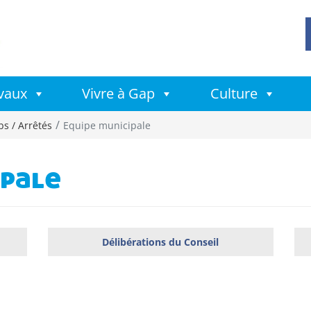
avaux
Vivre à Gap
Culture
bs / Arrêtés
Equipe municipale
ipale
Délibérations du Conseil