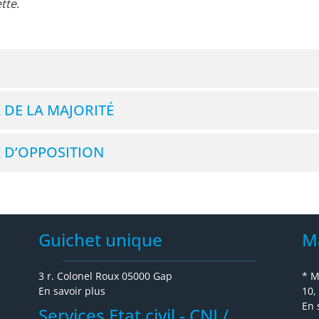
tte.
 DE LA MAJORITÉ
 D’OPPOSITION
Guichet unique
M
3 r. Colonel Roux 05000 Gap
* M
En savoir plus
10,
En 
Services Etat civil - CNI /