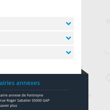
airies annexes
airie annexe de Fontreyne
 rue Roger Sabatier 05000 GAP
savoir plus