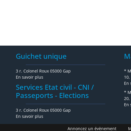
Guichet unique
M
3 r. Colonel Roux 05000 Gap
* M
En savoir plus
10,
En 
Services Etat civil - CNI /
* M
Passeports - Elections
20,
En 
3 r. Colonel Roux 05000 Gap
En savoir plus
Annoncez un évènement
M