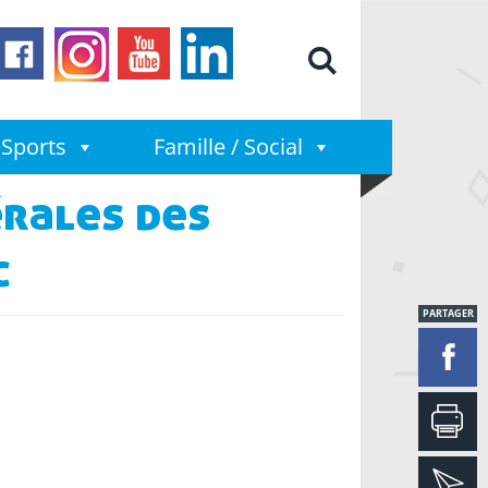
Moteur de
Sports
Famille / Social
érales des
c
PARTAGER