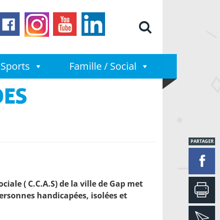
Moteur de
Sports
Famille / Social
DES
PARTAGER
ale ( C.C.A.S) de la ville de Gap met
personnes handicapées, isolées et