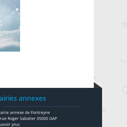
airies annexes
airie annexe de Fontreyne
 rue Roger Sabatier 05000 GAP
savoir plus