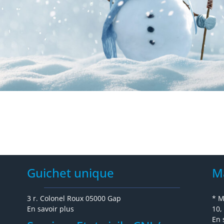
Guichet unique
M
3 r. Colonel Roux 05000 Gap
* M
En savoir plus
10,
En 