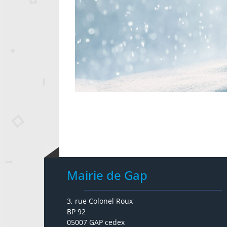
Mairie de Gap
3, rue Colonel Roux
BP 92
05007 GAP cedex